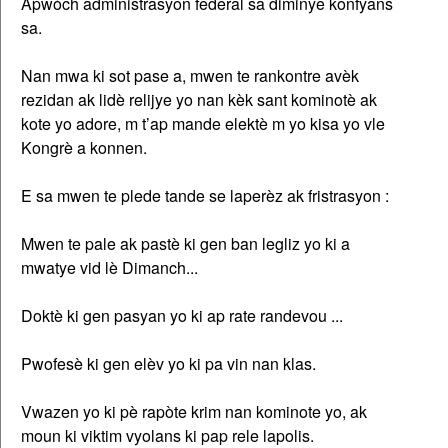
Apwòch administrasyon federal sa diminye konfyans
sa.
Nan mwa ki sot pase a, mwen te rankontre avèk
rezidan ak lidè relijye yo nan kèk sant kominotè ak
kote yo adore, m t’ap mande elektè m yo kisa yo vle
Kongrè a konnen.
E sa mwen te plede tande se laperèz ak fristrasyon :
Mwen te pale ak pastè ki gen ban legliz yo ki a
mwatye vid lè Dimanch...
Doktè ki gen pasyan yo ki ap rate randevou ...
Pwofesè ki gen elèv yo ki pa vin nan klas.
Vwazen yo ki pè rapòte krim nan kominote yo, ak
moun ki viktim vyolans ki pap rele lapolis.