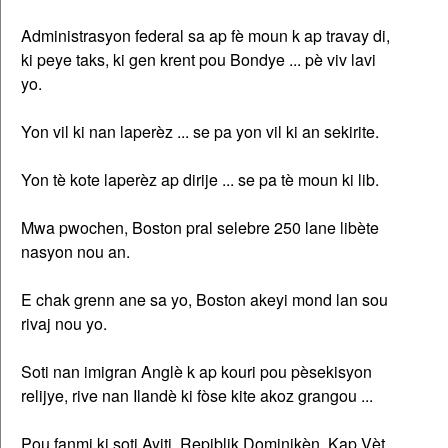
Administrasyon federal sa ap fè moun k ap travay di,
ki peye taks, ki gen krent pou Bondye ... pè viv lavi
yo.
Yon vil ki nan laperèz ... se pa yon vil ki an sekirite.
Yon tè kote laperèz ap dirije ... se pa tè moun ki lib.
Mwa pwochen, Boston pral selebre 250 lane libète
nasyon nou an.
E chak grenn ane sa yo, Boston akeyi mond lan sou
rivaj nou yo.
Soti nan imigran Anglè k ap kouri pou pèsekisyon
relijye, rive nan Ilandè ki fòse kite akoz grangou ...
Pou fanmi ki soti Ayiti, Repiblik Dominikèn, Kap Vèt,