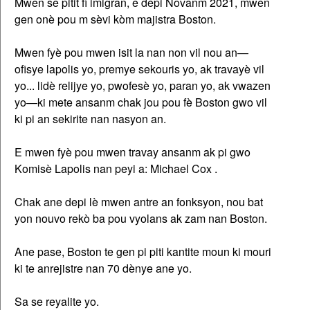
Mwen se pitit fi imigran, e depi Novanm 2021, mwen
gen onè pou m sèvi kòm majistra Boston.
Mwen fyè pou mwen isit la nan non vil nou an—
ofisye lapolis yo, premye sekouris yo, ak travayè vil
yo... lidè relijye yo, pwofesè yo, paran yo, ak vwazen
yo—ki mete ansanm chak jou pou fè Boston gwo vil
ki pi an sekirite nan nasyon an.
E mwen fyè pou mwen travay ansanm ak pi gwo
Komisè Lapolis nan peyi a: Michael Cox .
Chak ane depi lè mwen antre an fonksyon, nou bat
yon nouvo rekò ba pou vyolans ak zam nan Boston.
Ane pase, Boston te gen pi piti kantite moun ki mouri
ki te anrejistre nan 70 dènye ane yo.
Sa se reyalite yo.