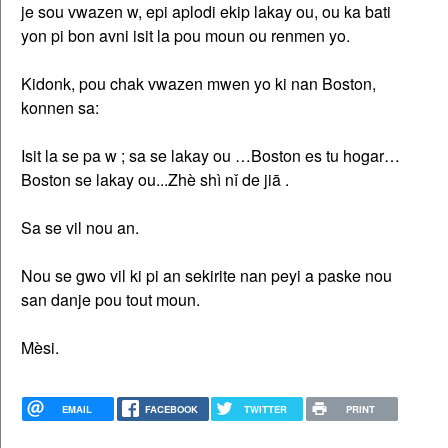
je sou vwazen w, epi aplodi ekip lakay ou, ou ka bati
yon pi bon avni isit la pou moun ou renmen yo.
Kidonk, pou chak vwazen mwen yo ki nan Boston,
konnen sa:
Isit la se pa w ; sa se lakay ou …Boston es tu hogar…
Boston se lakay ou...Zhè shì nǐ de jiā .
Sa se vil nou an.
Nou se gwo vil ki pi an sekirite nan peyi a paske nou
san danje pou tout moun.
Mèsi.
EMAIL
FACEBOOK
TWITTER
PRINT