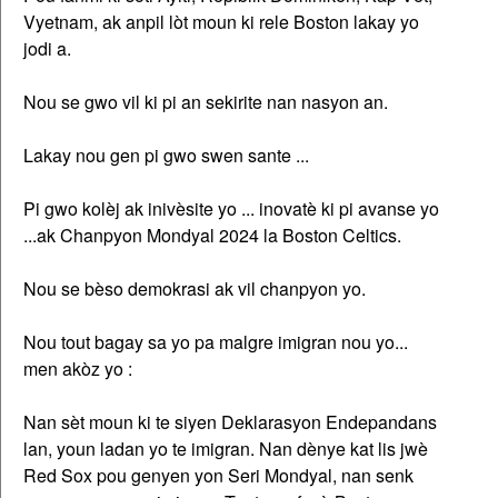
Vyetnam, ak anpil lòt moun ki rele Boston lakay yo
jodi a.
Nou se gwo vil ki pi an sekirite nan nasyon an.
Lakay nou gen pi gwo swen sante ...
Pi gwo kolèj ak inivèsite yo ... inovatè ki pi avanse yo
...ak Chanpyon Mondyal 2024 la Boston Celtics.
Nou se bèso demokrasi ak vil chanpyon yo.​
Nou tout bagay sa yo pa malgre imigran nou yo...
men akòz yo :
Nan sèt moun ki te siyen Deklarasyon Endepandans
lan, youn ladan yo te imigran. Nan dènye kat lis jwè
Red Sox pou genyen yon Seri Mondyal, nan senk