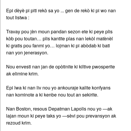
Epi dèyè pi piti rekò sa yo ... gen de rekò ki pi wo nan
tout listwa :
Travay pou jèn moun pandan sezon ete ki peye plis
kòb pou toutan… plis kantite plas nan lekòl matènèl
ki gratis pou fanmi yo… lojman ki pi abòdab ki bati
nan yon jenerasyon.
Nou envesti nan jan de opòtinite ki kiltive pwosperite
ak elimine krim.
Epi lwa ki nan liv nou yo ankouraje kalite konfyans
nan kominote a ki kenbe nou tout an sekirite.
Nan Boston, resous Depatman Lapolis nou yo —ak
lajan moun ki peye taks yo —sèvi pou prevansyon ak
rezoud krim.