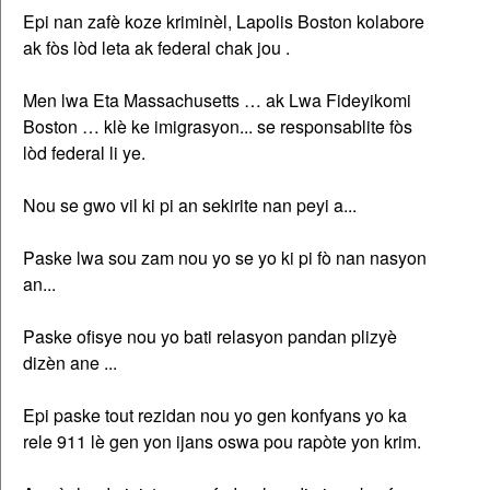
Epi nan zafè koze kriminèl, Lapolis Boston kolabore
ak fòs lòd leta ak federal chak jou .
Men lwa Eta Massachusetts … ak Lwa Fideyikomi
Boston … klè ke imigrasyon... se responsablite fòs
lòd federal li ye.
Nou se gwo vil ki pi an sekirite nan peyi a...
Paske lwa sou zam nou yo se yo ki pi fò nan nasyon
an...
Paske ofisye nou yo bati relasyon pandan plizyè
dizèn ane ...
Epi paske tout rezidan nou yo gen konfyans yo ka
rele 911 lè gen yon ijans oswa pou rapòte yon krim.