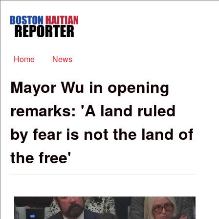
Skip to main content
Boston
Haitian
Reporter
Main menu
Home
News
Mayor Wu in opening
remarks: 'A land ruled
by fear is not the land of
the free'