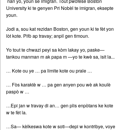
nan yo, youn se imigran. Tout pwofesè Boston
University ki te genyen Pri Nobèl te imigran, eksepte
youn.
Jodi a, sou kat rezidan Boston, gen youn ki te fèt yon
lòt kote. Pifò ap travay; anpil gen timoun.
Yo tout te chwazi peyi sa kòm lakay yo, paske—
tankou manman m ak papa m —yo te kwè sa, isit la...
… Kote ou ye … pa limite kote ou prale …
… Fòs karaktè w … pa gen anyen pou wè ak koulè
paspò w …
…Epi jan w travay di an… gen plis enpòtans ke kote
w te fèt la.
…Sa— kèlkeswa kote w soti—depi w kontribye, voye